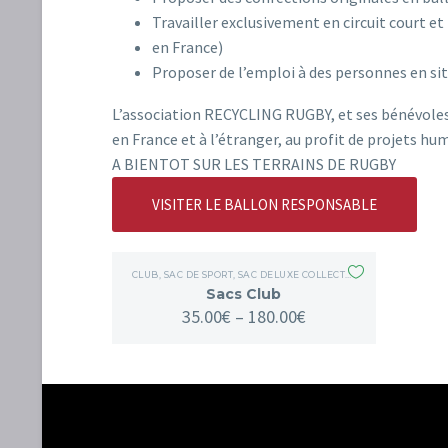
Travailler exclusivement en circuit court et
en France)
Proposer de l’emploi à des personnes en si
L’association RECYCLING RUGBY, et ses bénévoles,
en France et à l’étranger, au profit de projets hum
A BIENTOT SUR LES TERRAINS DE RUGBY
VISITER LE BALLON RESPONSABLE
CLUB
,
SAC DE SPORT
,
SAC DELUXE COLLECTOR
,
SAC WEEKEND
,
Sacs Club
35.00
€
–
180.00
€