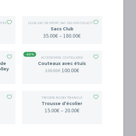
 CLASSIQUE
CLUB
,
SAC DE SPORT
,
SAC DELUXE COLLECTOR
,
SAC WEEKEND
,
SACS
Sacs Club
35.00
€
–
180.00
€
-23%
ACCESSOIRES
,
COUTELLERIE
 de
Couteaux avec étuis
lley
100.00
€
130.00
€
TROUSSE RUGBY TRIANGLE
Trousse d’écolier
15.00
€
–
20.00
€