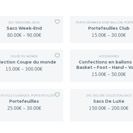
SAC WEEKEND
,
SACS
PORTE-MONNAIE MINI BALLON
,
PORTEFEUILLE
Sacs Week-End
Portefeuilles Club
80.00
€
–
90.00
€
15.00
€
–
30.00
€
COUPE DU MONDE
ACCESSOIRES
lection Coupe du monde
Confections en ballons
Basket – Foot – Hand – Vo
15.00
€
–
300.00
€
15.00
€
–
50.00
€
FEUILLE CLASSIQUE
,
PORTEFEUILLES / PORTEMONNAIE
SAC DELUXE COLLECTOR
,
SACS
Portefeuilles
Sacs De LuXe
25.00
€
–
30.00
€
150.00
€
–
200.00
€