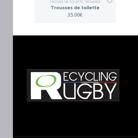
TROUSSE DE TOILETTE
,
TROUSSES
Trousses de toilette
35.00
€