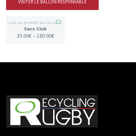
VISITER LE BALLON RESPONSABLE
CLUB
,
SAC DE SPORT
,
SAC DELUXE COLLECTOR
,
SAC WEEKEND
,
SACS
Sacs Club
35.00
€
–
180.00
€