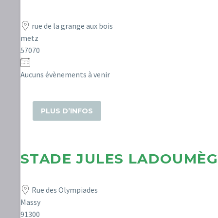
rue de la grange aux bois
metz
57070
Pays
Aucuns évènements à venir
Emplacement avec des év
PLUS D’INFOS
STADE JULES LADOUMÈ
Rue des Olympiades
Massy
91300