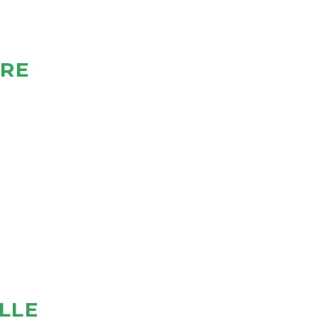
ÈRE
LLE