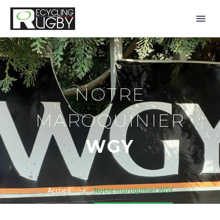
NOTRE
MAROQUINIER
WGY
Accueil
Notre maroquinier WGY