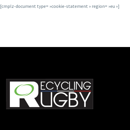
[cmplz-document type= »cookie-statement » region= »eu »]