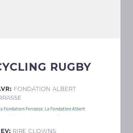
CYCLING RUGBY
AVR:
FONDATION ALBERT
RRASSE
la Fondation Ferrasse. La Fondation Albert
se – Fédération Française de Rugby apporte son
20 JAN:
n aux joueurs de…
ASSOCIATI
FÉV:
RIRE CLOWNS