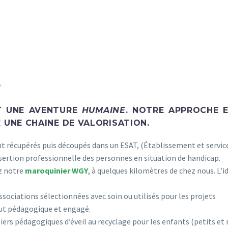
S
T UNE AVENTURE
HUMAINE
. NOTRE APPROCHE 
UNE CHAINE DE VALORISATION.
nt récupérés puis découpés dans un ESAT, (Établissement et service
insertion professionnelle des personnes en situation de handicap.
z notre
maroquinier WGY
, à quelques kilomètres de chez nous. L’i
ssociations sélectionnées avec soin ou utilisés pour les projets
but pédagogique et engagé.
liers pédagogiques d’éveil au recyclage pour les enfants (petits et