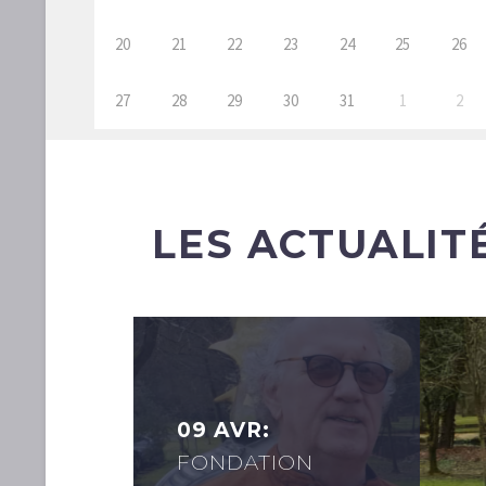
20
21
22
23
24
25
26
27
28
29
30
31
1
2
LES ACTUALIT
09 AVR:
FONDATION