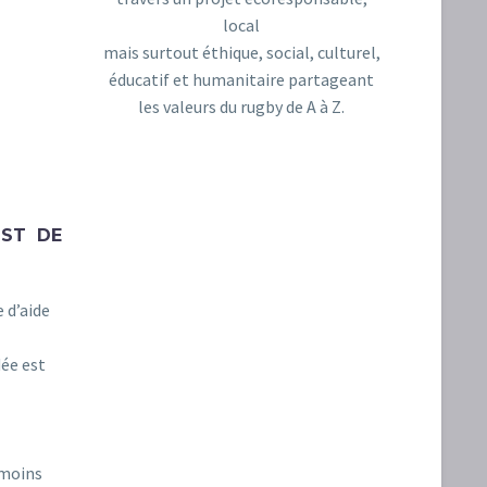
local
mais surtout éthique, social, culturel,
éducatif et humanitaire partageant
les valeurs du rugby de A à Z.
NOTRE BOUTIQUE
EST DE
 d’aide
dée est
 moins