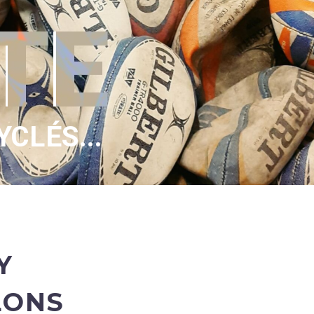
E
YCLÉS...
Y
LONS