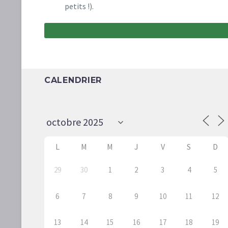
petits !).
CALENDRIER
L
M
M
J
V
S
D
29
30
1
2
3
4
5
6
7
8
9
10
11
12
13
14
15
16
17
18
19