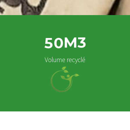
M3
5
0
Volume recyclé