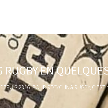
G RUGBY EN QUELQUES
DEPUIS 2016, POUR RECYCLING RUGBY, C’EST :​