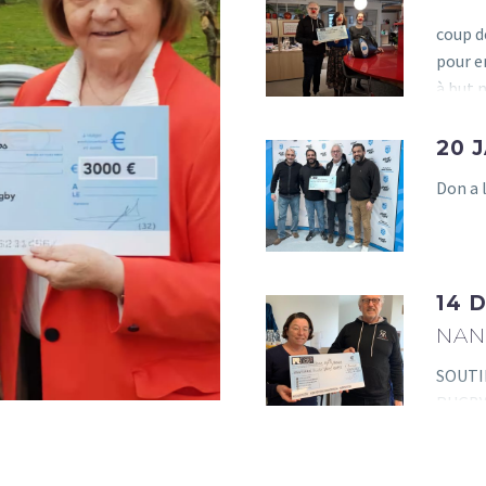
coup de pouce à Rire
coup d
clowns L’association RIRE
pour e
Clowns pour enfants
à but
hospitalisés est une
association loi 1901, à but
20 
non…
Don a 
14 
NAN
SOUTIE
RUGBY 
de…