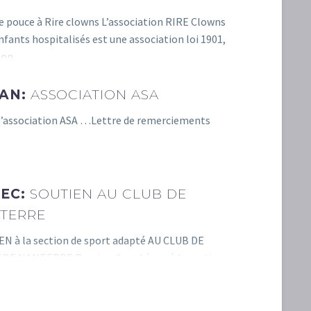
ASA
e pouce à Rire clowns L’association RIRE Clowns
Don a l’associati
nfants hospitalisés est une association loi 1901,
Lettre de remerc
 non…
JAN:
ASSOCIATION ASA
l’association ASA …Lettre de remerciements
DÉC:
SOUTIEN AU CLUB DE
TERRE
N à la section de sport adapté AU CLUB DE
DE NANTERRE Remise d’un chèque à la section