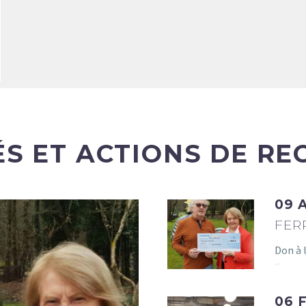
ÉS ET ACTIONS DE RE
09 
FER
Don à 
Ferras
06 FÉV:
RIRE
soutie
CLOWNS
06 