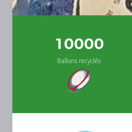
1
0
0
0
0
Ballons recyclés