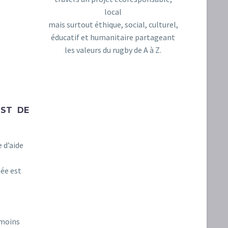
local
mais surtout éthique, social, culturel,
éducatif et humanitaire partageant
les valeurs du rugby de A à Z.
NOTRE BOUTIQUE
EST DE
 d’aide
dée est
 moins