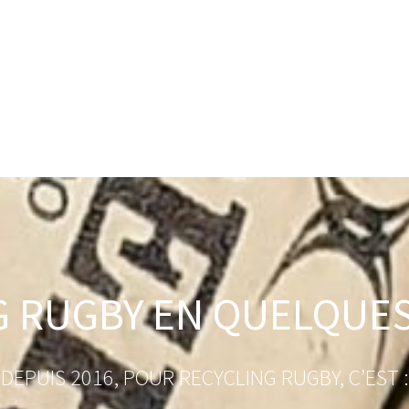
G RUGBY EN QUELQUES
DEPUIS 2016, POUR RECYCLING RUGBY, C’EST :​