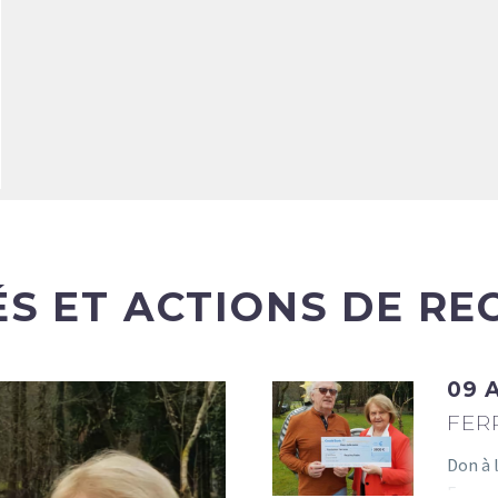
ÉS ET ACTIONS DE RE
09 
FER
Don à 
Ferras
06 FÉV:
RIRE