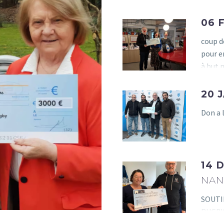
soutie
CLOWNS
06 
coup de pouce à Rire
coup d
clowns L’association RIRE
pour e
Clowns pour enfants
à but
hospitalisés est une
association loi 1901, à but
20 
non…
Don a 
14 
NAN
SOUTIE
RUGBY 
de…