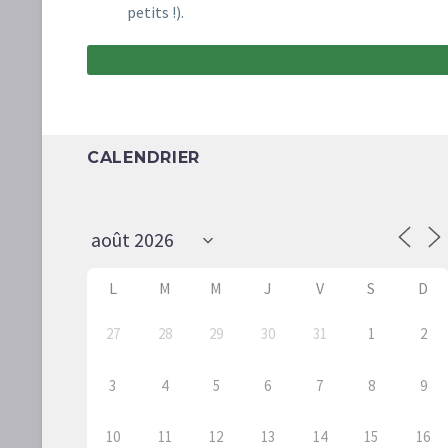
petits !).
CALENDRIER
L
M
M
J
V
S
D
27
28
29
30
31
1
2
3
4
5
6
7
8
9
10
11
12
13
14
15
16