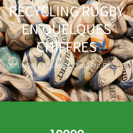
RECYCLING RUGBY
EN QUELQUES
CHIFFRES
DEPUIS 2016, POUR RECYCLING RUGBY, C’EST
:​