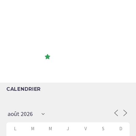
VISITEZ LA !
CALENDRIER
L
M
M
J
V
S
D