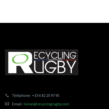
veniam, quis nostrud
veniam, quis nostrud
Téléphone :
+33 6 82 25 97 95
Email :
lionel@recyclingrugby.com