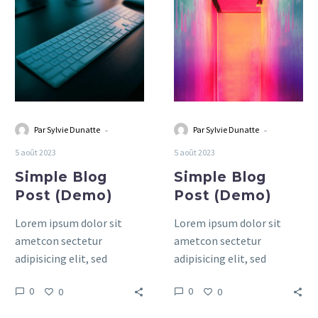
Post
Post
(Demo)
(Demo)
-
-
Par Sylvie Dunatte
Par Sylvie Dunatte
5 août 2023
5 août 2023
Simple Blog
Simple Blog
Post (Demo)
Post (Demo)
Lorem ipsum dolor sit
Lorem ipsum dolor sit
ametcon sectetur
ametcon sectetur
adipisicing elit, sed
adipisicing elit, sed
doiusmod tempor incidi
doiusmod tempor incidi
0
0
0
0
labore et dolore agna
labore et dolore agna
aliqua. Ut enim ad mini
aliqua. Ut enim ad mini