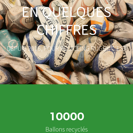
EN QUELQUES
CHIFFRES
DEPUIS 2016, POUR RECYCLING RUGBY, C’EST
:​
1
0
0
0
0
Ballons recyclés