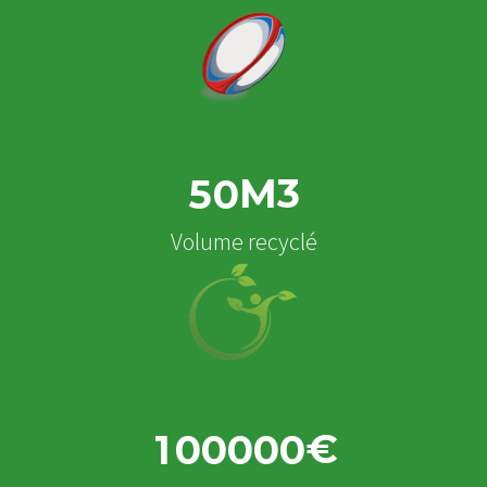
M3
5
0
Volume recyclé
€
1
0
0
0
0
0