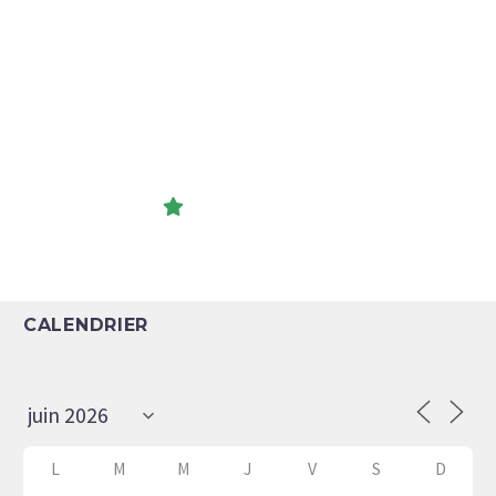
VISITEZ LA !
CALENDRIER
L
M
M
J
V
S
D